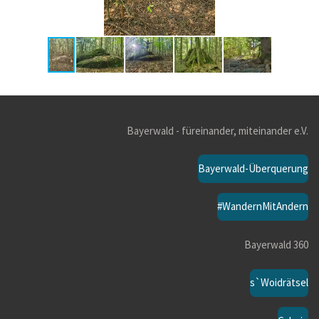
Bayerwald - füreinander, miteinander e.V.
Bayerwald-Überquerung
#WandernMitAndern
Bayerwald 360
s`Woidrätsel