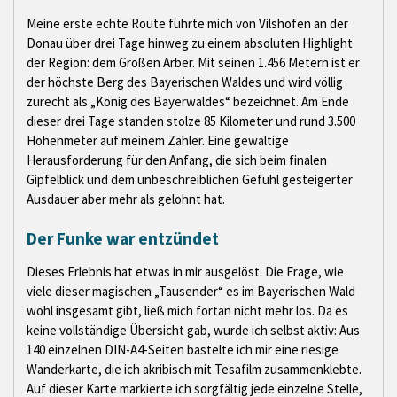
Meine erste echte Route führte mich von Vilshofen an der
Donau über drei Tage hinweg zu einem absoluten Highlight
der Region: dem Großen Arber. Mit seinen 1.456 Metern ist er
der höchste Berg des Bayerischen Waldes und wird völlig
zurecht als „König des Bayerwaldes“ bezeichnet. Am Ende
dieser drei Tage standen stolze 85 Kilometer und rund 3.500
Höhenmeter auf meinem Zähler. Eine gewaltige
Herausforderung für den Anfang, die sich beim finalen
Gipfelblick und dem unbeschreiblichen Gefühl gesteigerter
Ausdauer aber mehr als gelohnt hat.
Der Funke war entzündet
Dieses Erlebnis hat etwas in mir ausgelöst. Die Frage, wie
viele dieser magischen „Tausender“ es im Bayerischen Wald
wohl insgesamt gibt, ließ mich fortan nicht mehr los. Da es
keine vollständige Übersicht gab, wurde ich selbst aktiv: Aus
140 einzelnen DIN-A4-Seiten bastelte ich mir eine riesige
Wanderkarte, die ich akribisch mit Tesafilm zusammenklebte.
Auf dieser Karte markierte ich sorgfältig jede einzelne Stelle,