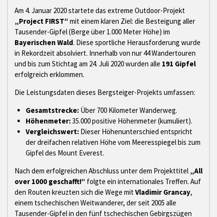
Am 4. Januar 2020 startete das extreme Outdoor-Projekt
„Project FIRST“
mit einem klaren Ziel: die Besteigung aller
Tausender-Gipfel (Berge über 1.000 Meter Höhe) im
Bayerischen Wald
. Diese sportliche Herausforderung wurde
in Rekordzeit absolviert. Innerhalb von nur 44 Wandertouren
und bis zum Stichtag am 24. Juli 2020 wurden alle
191 Gipfel
erfolgreich erklommen.
Die Leistungsdaten dieses Bergsteiger-Projekts umfassen:
Gesamtstrecke:
Über 700 Kilometer Wanderweg.
Höhenmeter:
35.000 positive Höhenmeter (kumuliert).
Vergleichswert:
Dieser Höhenunterschied entspricht
der dreifachen relativen Höhe vom Meeresspiegel bis zum
Gipfel des Mount Everest.
Nach dem erfolgreichen Abschluss unter dem Projekttitel
„All
over 1000 geschafft!“
folgte ein internationales Treffen. Auf
den Routen kreuzten sich die Wege mit
Vladimir Grancay
,
einem tschechischen Weitwanderer, der seit 2005 alle
Tausender-Gipfel in den fünf tschechischen Gebirgszügen