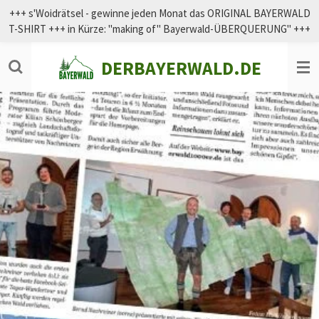
+++ s'Woidrätsel - gewinne jeden Monat das ORIGINAL BAYERWALD
Zum
T-SHIRT +++ in Kürze: "making of" Bayerwald-ÜBERQUERUNG" +++
Hauptinhalt
springen
DERBAYERWALD.DE