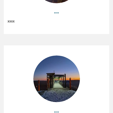
....
xxxx
....