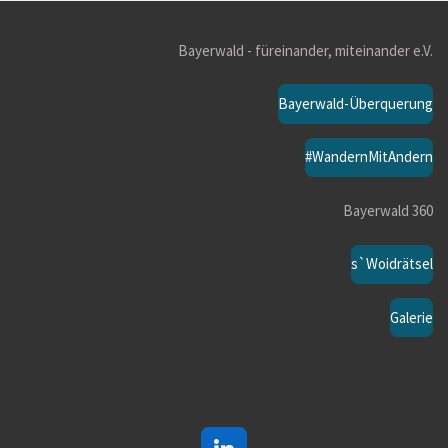
Bayerwald - füreinander, miteinander e.V.
Bayerwald-Überquerung
#WandernMitAndern
Bayerwald 360
s`Woidrätsel
Galerie