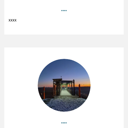
....
xxxx
....