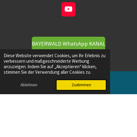
e
d
Y
I
o
n
u
T
u
BAYERWALD WhatsApp KANAL
b
e
Diese Website verwendet Cookies, um Ihr Erlebnis zu
verbessern und maßgeschneiderte Werbung
anzuzeigen. Indem Sie auf „Akzeptieren“ klicken,
stimmen Sie der Verwendung aller Cookies zu.
Ablehnen
Zustimmen
E-Mail
Instagram
I
n
s
t
a
g
F
r
a
a
c