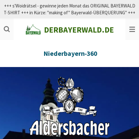
+++ s'Woidrätsel - gewinne jeden Monat das ORIGINAL BAYERWALD
Zum
T-SHIRT +++ in Kürze: "making of" Bayerwald-ÜBERQUERUNG" +++
Hauptinhalt
springen
DERBAYERWALD.DE
Niederbayern-360