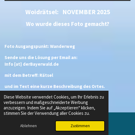
Woidrätsel: NOVEMBER 2025
Wo wurde dieses Foto gemacht?
Foto Ausgangspunkt: Wanderweg
Sende uns die Lösung per Email an:
Info [at] derBayerwald.de
mit dem Betreff: Rätsel
und im Text eine kurze Beschreibung des Ortes.
Diese Website verwendet Cookies, um Ihr Erlebnis zu
Einsendeschluss: 30.11.2025
verbessern und maßgeschneiderte Werbung
anzuzeigen. Indem Sie auf „Akzeptieren“ klicken,
stimmen Sie der Verwendung aller Cookies zu.
Ablehnen
Zustimmen
E-Mail
Instagram