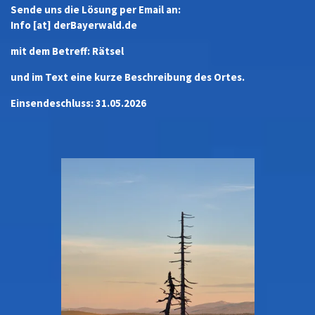
Sende uns die Lösung per Email an:
Info [at] derBayerwald.de
mit dem Betreff: Rätsel
und im Text eine kurze Beschreibung des Ortes.
Einsendeschluss: 31.05.2026