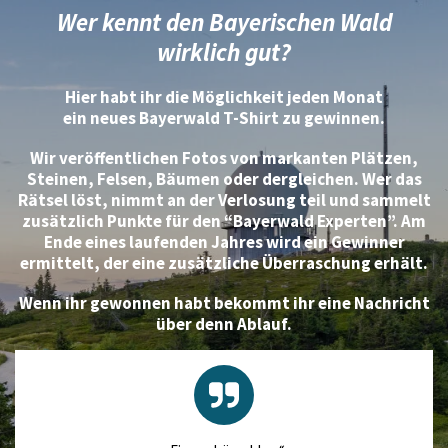
Wer kennt den Bayerischen Wald
wirklich gut?
Hier habt ihr die Möglichkeit jeden Monat
ein neues
Bayerwald T-Shirt
zu gewinnen.
Wir veröffentlichen Fotos von markanten Plätzen,
Steinen, Felsen, Bäumen oder dergleichen. Wer das
Rätsel löst, nimmt an der Verlosung teil und sammelt
zusätzlich Punkte für den “Bayerwald Experten”. Am
Ende eines laufenden Jahres wird ein Gewinner
ermittelt, der eine zusätzliche Überraschung erhält.
Wenn ihr gewonnen habt bekommt ihr eine Nachricht
über denn Ablauf.