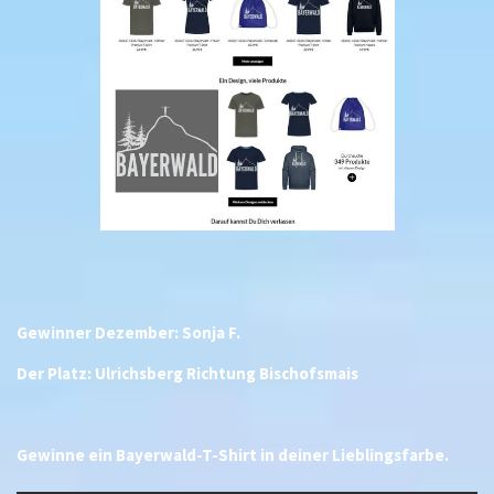
Gewinner Dezember: Sonja F.
Der Platz: Ulrichsberg Richtung Bischofsmais
Gewinne ein Bayerwald-T-Shirt in deiner Lieblingsfarbe.