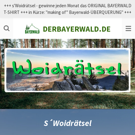
+++ s'Woidrätsel - gewinne jeden Monat das ORIGINAL BAYERWALD
Zum
T-SHIRT +++ in Kürze: "making of" Bayerwald-ÜBERQUERUNG" +++
Hauptinhalt
springen
DERBAYERWALD.DE
S´Woidrätsel