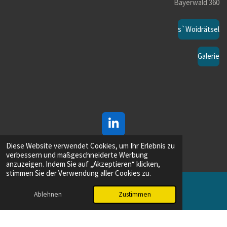
Bayerwald 360
s`Woidrätsel
Galerie
L
i
Diese Website verwendet Cookies, um Ihr Erlebnis zu
n
verbessern und maßgeschneiderte Werbung
k
anzuzeigen. Indem Sie auf „Akzeptieren“ klicken,
e
stimmen Sie der Verwendung aller Cookies zu.
d
Y
I
Ablehnen
Zustimmen
o
E-Mail
Instagram
n
u
T