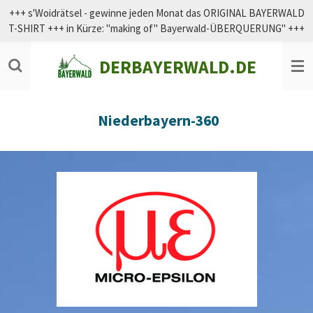
+++ s'Woidrätsel - gewinne jeden Monat das ORIGINAL BAYERWALD
Zum
T-SHIRT +++ in Kürze: "making of" Bayerwald-ÜBERQUERUNG" +++
Hauptinhalt
springen
DERBAYERWALD.DE
Niederbayern-360