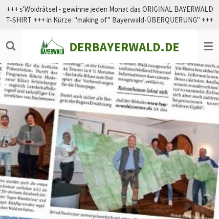
+++ s'Woidrätsel - gewinne jeden Monat das ORIGINAL BAYERWALD
Zum
T-SHIRT +++ in Kürze: "making of" Bayerwald-ÜBERQUERUNG" +++
Hauptinhalt
springen
DERBAYERWALD.DE