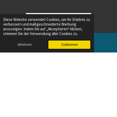
Diese Website verwendet Cookies, um Ihr Erlebnis zu
verbessern und maßgeschneiderte Werbung
anzuzeigen. Indem Sie auf „Akzeptieren“ klicken,
stimmen Sie der Verwendung aller Cookies zu.
Ablehnen
Zustimmen
E-Mail
Instagram
Impressum
Datenschutz
© 2025 - 2026 DerBayerwald.de
Mit Unterstützung von
Webador