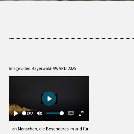
Imagevideo Bayerwald-AWARD 2025
P
l
01:03
P
M
E
E
a
l
u
n
n
y
...an Menschen, die Besonderes im und für