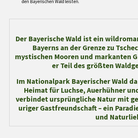
a
t
a
t
den Bayerischen Wald leisten.
y
e
b
e
l
r
e
f
c
u
Der Bayerische Wald ist ein wildroma
a
l
Bayerns an der Grenze zu Tschec
p
l
t
s
mystischen Mooren und markanten Gi
i
c
er Teil des größten Waldg
o
r
n
e
Im Nationalpark Bayerischer Wald darf
s
e
Heimat für Luchse, Auerhühner und
n
verbindet ursprüngliche Natur mit ge
uriger Gastfreundschaft – ein Parad
und Naturlie