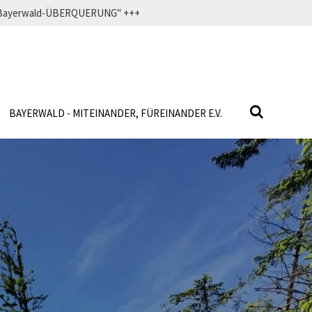
f" Bayerwald-ÜBERQUERUNG" +++
BAYERWALD - MITEINANDER, FÜREINANDER E.V.