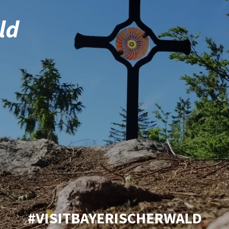
ld
#VISITBAYERISCHERWALD