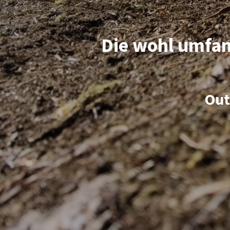
Die wohl umfan
Out