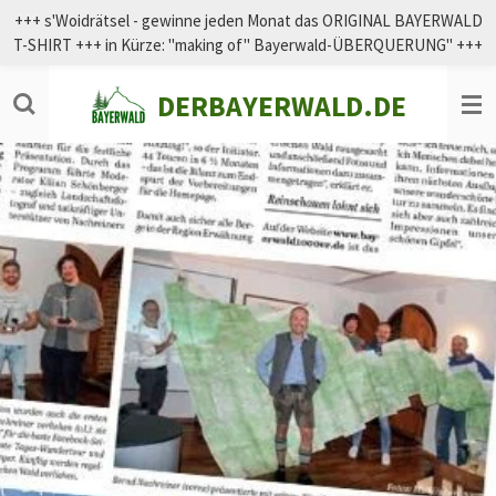
+++ s'Woidrätsel - gewinne jeden Monat das ORIGINAL BAYERWALD
Zum
T-SHIRT +++ in Kürze: "making of" Bayerwald-ÜBERQUERUNG" +++
Hauptinhalt
springen
DERBAYERWALD.DE