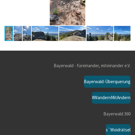
Bayerwald - füreinander, miteinander e.V.
Bayerwald-Überquerung
#WandernMitAndern
Bayerwald 360
s`Woidrätsel