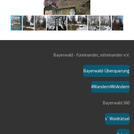
Bayerwald - füreinander, miteinander e.V.
Bayerwald-Überquerung
#WandernMitAndern
Bayerwald 360
s`Woidrätsel