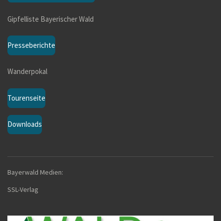
o
Gipfelliste Bayerischer Wald
o
k
Presseberichte
Wanderpokal
Tourenseite
Downloads
Bayerwald Medien:
SSL-Verla
g