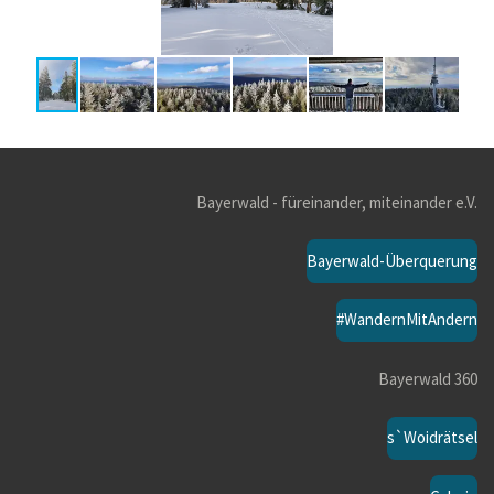
Bayerwald - füreinander, miteinander e.V.
Bayerwald-Überquerung
#WandernMitAndern
Bayerwald 360
s`Woidrätsel