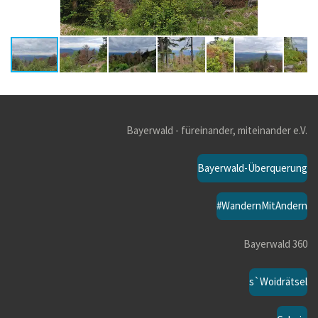
Bayerwald - füreinander, miteinander e.V.
Bayerwald-Überquerung
#WandernMitAndern
Bayerwald 360
s`Woidrätsel