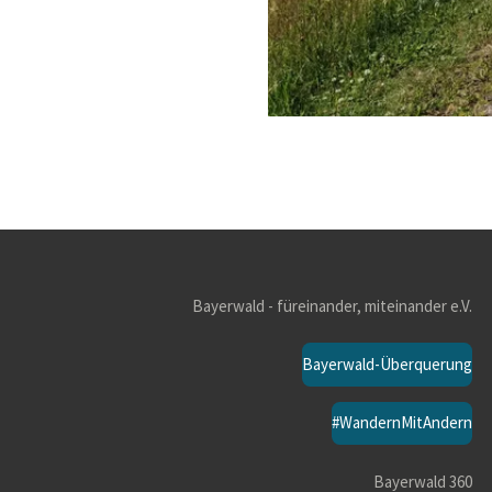
Bayerwald - füreinander, miteinander e.V.
Bayerwald-Überquerung
#WandernMitAndern
Bayerwald 360