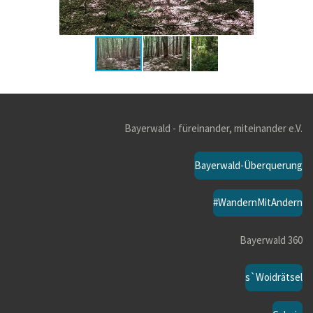
Bayerwald - füreinander, miteinander e.V.
Bayerwald-Überquerung
#WandernMitAndern
Bayerwald 360
s`Woidrätsel