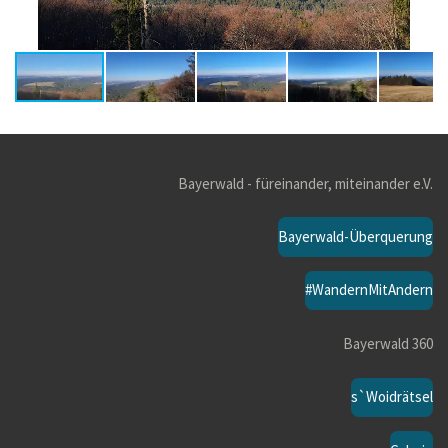
Bayerwald - füreinander, miteinander e.V.
Bayerwald-Überquerung
#WandernMitAndern
Bayerwald 360
s`Woidrätsel