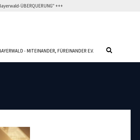
f" Bayerwald-ÜBERQUERUNG" +++
BAYERWALD - MITEINANDER, FÜREINANDER E.V.