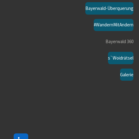
Bayerwald-Überquerung
#WandernMitAndern
Bayerwald 360
s`Woidrätsel
Galerie